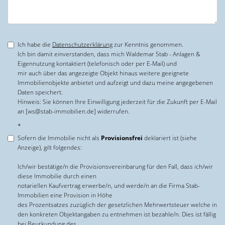
Ich habe die
Datenschutzerklärung
zur Kenntnis genommen.
Ich bin damit einverstanden, dass mich Waldemar Stab - Anlagen &
Eigennutzung kontaktiert (telefonisch oder per E-Mail) und
mir auch über das angezeigte Objekt hinaus weitere geeignete
Immobilienobjekte anbietet und aufzeigt und dazu meine angegebenen
Daten speichert.
Hinweis: Sie können Ihre Einwilligung jederzeit für die Zukunft per E-Mail
an [ws@stab-immobilien.de] widerrufen.
*
Sofern die Immobilie nicht als
Provisionsfrei
deklariert ist (siehe
Anzeige), gilt folgendes:
Ich/wir bestätige/n die Provisionsvereinbarung für den Fall, dass ich/wir
diese Immobilie durch einen
notariellen Kaufvertrag erwerbe/n, und werde/n an die Firma Stab-
Immobilien eine Provision in Höhe
des Prozentsatzes zuzüglich der gesetzlichen Mehrwertsteuer welche in
den konkreten Objektangaben zu entnehmen ist bezahle/n. Dies ist fällig
bei Beurkundung des