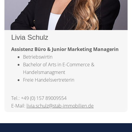
Livia Schulz
Assistenz Büro & Junior Marketing Managerin
Betriebswirtin
Bachelor of Arts in E-Commerce &
Handelsmanagment
Freie Handelsvertreterin
Tel.: +49 (0) 157 89009554
E-Mail:
livia.schulz@stab-immobilien.de