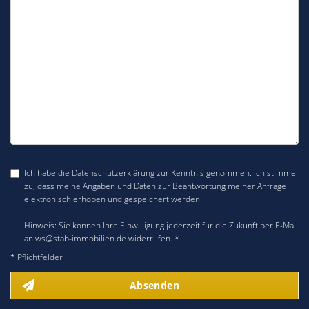
Ich habe die
Datenschutzerklärung
zur Kenntnis genommen. Ich stimme
zu, dass meine Angaben und Daten zur Beantwortung meiner Anfrage
elektronisch erhoben und gespeichert werden.
Hinweis: Sie können Ihre Einwilligung jederzeit für die Zukunft per E-Mail
an ws@stab-immobilien.de widerrufen. *
* Pflichtfelder
Absenden