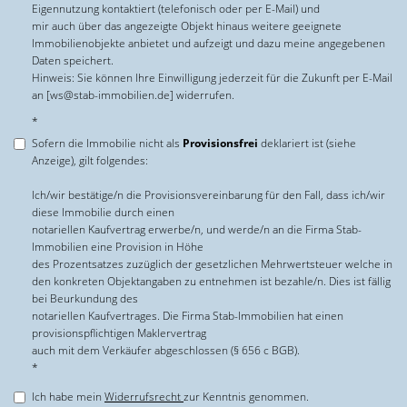
Eigennutzung kontaktiert (telefonisch oder per E-Mail) und
mir auch über das angezeigte Objekt hinaus weitere geeignete
Immobilienobjekte anbietet und aufzeigt und dazu meine angegebenen
Daten speichert.
Hinweis: Sie können Ihre Einwilligung jederzeit für die Zukunft per E-Mail
an [ws@stab-immobilien.de] widerrufen.
*
Sofern die Immobilie nicht als
Provisionsfrei
deklariert ist (siehe
Anzeige), gilt folgendes:
Ich/wir bestätige/n die Provisionsvereinbarung für den Fall, dass ich/wir
diese Immobilie durch einen
notariellen Kaufvertrag erwerbe/n, und werde/n an die Firma Stab-
Immobilien eine Provision in Höhe
des Prozentsatzes zuzüglich der gesetzlichen Mehrwertsteuer welche in
den konkreten Objektangaben zu entnehmen ist bezahle/n. Dies ist fällig
bei Beurkundung des
notariellen Kaufvertrages. Die Firma Stab-Immobilien hat einen
provisionspflichtigen Maklervertrag
auch mit dem Verkäufer abgeschlossen (§ 656 c BGB).
*
Ich habe mein
Widerrufsrecht
zur Kenntnis genommen.