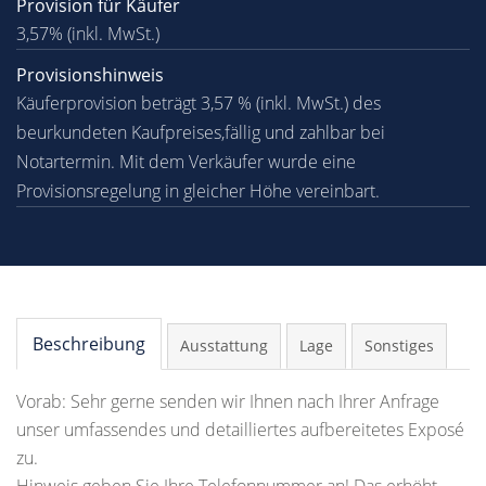
Provision für Käufer
3,57% (inkl. MwSt.)
Provisionshinweis
Käuferprovision beträgt 3,57 % (inkl. MwSt.) des
beurkundeten Kaufpreises,fällig und zahlbar bei
Notartermin. Mit dem Verkäufer wurde eine
Provisionsregelung in gleicher Höhe vereinbart.
Beschreibung
Ausstattung
Lage
Sonstiges
Vorab: Sehr gerne senden wir Ihnen nach Ihrer Anfrage
unser umfassendes und detailliertes aufbereitetes Exposé
zu.