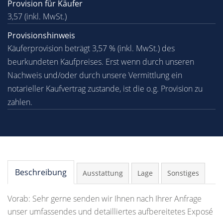
Provision für Käufer
3,57 (inkl. MwSt.)
Provisionshinweis
Käuferprovision beträgt 3,57 % (inkl. MwSt.) des
beurkundeten Kaufpreises. Erst wenn durch unseren
Nachweis und/oder durch unsere Vermittlung ein
notarieller Kaufvertrag zustande, ist die o.g. Provision zu
zahlen.
Beschreibung
Ausstattung
Lage
Sonstiges
Vorab: Sehr gerne senden wir Ihnen nach Ihrer Anfrage
unser umfassendes und detailliertes aufbereitetes Exposé