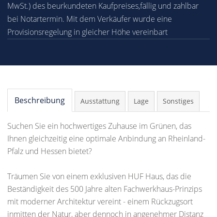
MwSt.) des beurkundeten Kaufpreises,fällig und zahlbar
bei Notartermin. Mit dem Verkäufer wurde eine
Provisionsregelung in gleicher Höhe vereinbart
Beschreibung
Ausstattung
Lage
Sonstiges
Suchen Sie ein hochwertiges Zuhause im Grünen, das
Ihnen gleichzeitig eine optimale Anbindung an Rheinland-
Pfalz und Hessen bietet?
Träumen Sie von einem exklusiven HUF Haus, das die
Beständigkeit des 500 Jahre alten Fachwerkhaus-Prinzips
mit moderner Architektur vereint - einem Rückzugsort
inmitten der Natur, aber dennoch in angenehmer Distanz