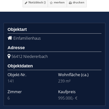
Notizblock (
)
merken
drucken
Objektart
Einfamilienhaus
Adresse
56412 Niedererbach
Objektdaten
Objekt-Nr.
Wohnfläche
(ca.)
141
239 m²
Zimmer
Kaufpreis
6
995.000,- €