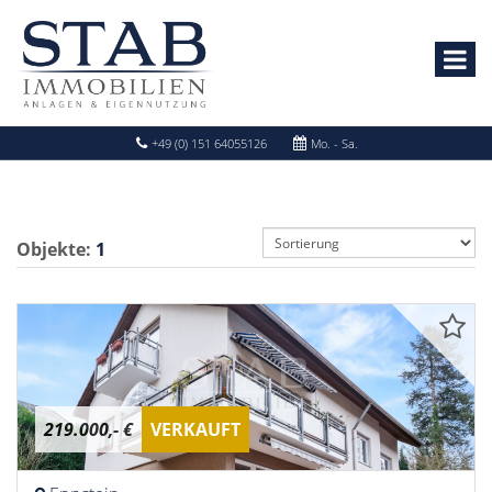
+49 (0) 151 64055126
Mo. - Sa.
Objekte:
1
219.000,- €
VERKAUFT