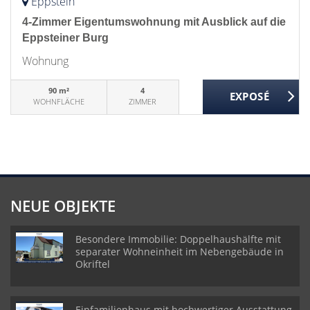
Eppstein
4-Zimmer Eigentumswohnung mit Ausblick auf die
Eppsteiner Burg
Wohnung
90 m²
4
WOHNFLÄCHE
ZIMMER
NEUE OBJEKTE
Besondere Immobilie: Doppelhaushälfte mit
separater Wohneinheit im Nebengebäude in
Okriftel
Einfamilienhaus mit hochwertiger Ausstattung