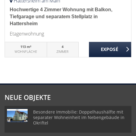
Hattersheim am Main
Hochwertige 4 Zimmer Wohnung mit Balkon,
Tiefgarage und separatem Stellplatz in
Hattersheim
Etagenwohnung
113 m²
4
WOHNFLÄCHE
ZIMMER
NEUE OBJEKTE
Besondere Immobilie: Doppelhaushälfte mit
separater Wohneinheit im Nebengebäude in
Okriftel