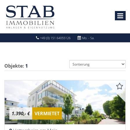
+49 (0) 151 64055126
Mo. - Sa.
Objekte:
1
1.390,- €
VERMIETET