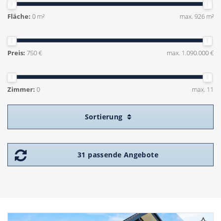
Fläche:
0 m²
max. 926 m²
Preis:
750 €
max. 1.090.000 €
Zimmer:
0
max. 11
Sortierung
31 passende Angebote