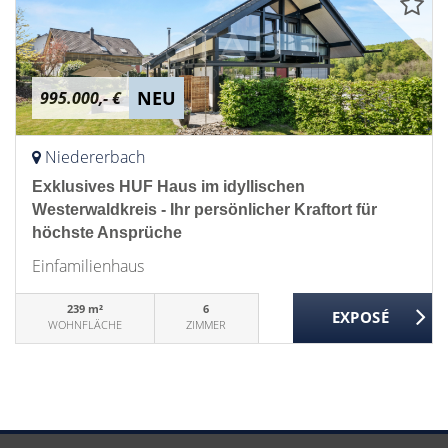
NEU
995.000,- €
Niedererbach
Exklusives HUF Haus im idyllischen
Westerwaldkreis - Ihr persönlicher Kraftort für
höchste Ansprüche
Einfamilienhaus
239 m²
6
WOHNFLÄCHE
ZIMMER