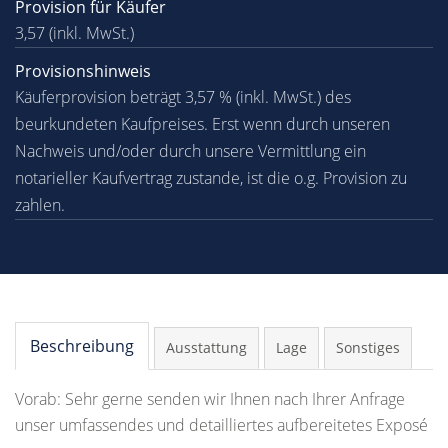
Provision für Käufer
3,57 (inkl. MwSt.)
Provisionshinweis
Käuferprovision beträgt 3,57 % (inkl. MwSt.) des
beurkundeten Kaufpreises. Erst wenn durch unseren
Nachweis und/oder durch unsere Vermittlung ein
notarieller Kaufvertrag zustande, ist die o.g. Provision zu
zahlen.
Beschreibung
Ausstattung
Lage
Sonstiges
Vorab: Sehr gerne senden wir Ihnen nach Ihrer Anfrage
unser umfassendes und detailliertes aufbereitetes Exposé