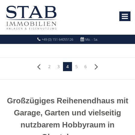
+49 (0) 151 64055126
Mo. - Sa.
2
3
4
5
6
Großzügiges Reihenendhaus mit
Garage, Garten und vielseitig
nutzbarem Hobbyraum in