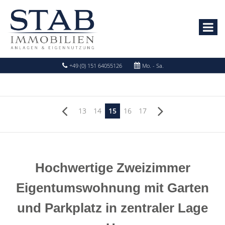
+49 (0) 151 64055126
Mo. - Sa.
13
14
15
16
17
Hochwertige Zweizimmer
Eigentumswohnung mit Garten
und Parkplatz in zentraler Lage