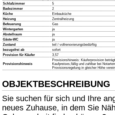
Schlafzimmer
5
Badezimmer
2
Küche
Einbauküche
Heizung
Zentralheizung
Befeuerung
Gas
Wintergarten
ja
Abstellraum
ja
Gäste-WC
ja
Zustand
teil / vollrenovierungsbedürftig
bezugsfrei ab
sofort
Provision für Käufer
3,57
Provisionshinweis: Käuferprovision beträg
Provisionshinweis
Kaufpreises,fällig und zahlbar bei Notarte
Provisionsregelung in gleicher Höhe verein
OBJEKTBESCHREIBUNG
Sie suchen für sich und Ihre an
neues Zuhause, in dem Sie Nä