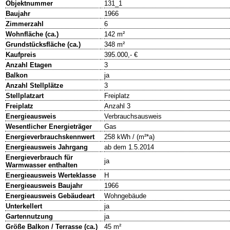
Objektnummer
131_1
Baujahr
1966
Zimmerzahl
6
Wohnfläche (ca.)
142 m²
Grundstücksfläche (ca.)
348 m²
Kaufpreis
395.000,- €
Anzahl Etagen
3
Balkon
ja
Anzahl Stellplätze
3
Stellplatzart
Freiplatz
Freiplatz
Anzahl 3
Energieausweis
Verbrauchsausweis
Wesentlicher Energieträger
Gas
Energieverbrauchskennwert
258 kWh / (m²*a)
Energieausweis Jahrgang
ab dem 1.5.2014
Energieverbrauch für
ja
Warmwasser enthalten
Energieausweis Werteklasse
H
Energieausweis Baujahr
1966
Energieausweis Gebäudeart
Wohngebäude
Unterkellert
ja
Gartennutzung
ja
Größe Balkon / Terrasse (ca.)
45 m²