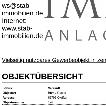
ws@stab-
immobilien.de
Internet:
www.stab-
immobilien.de
Vielseitig nutzbares Gewerbeobjekt in zen
OBJEKTÜBERSICHT
Status
Verkauft
Objektart
Büro / Praxis
Adresse
65795 Okriftel
Objektnummer
126