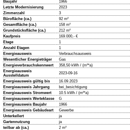
Baujahr
1966
Letzte Modernisierung
2023
Zimmerzahl
3
Bürofläche (ca.)
92 m²
Gesamtfläche (ca.)
158 m²
Grundstücksfläche (ca.)
212 m²
Kaufpreis
169.000,- €
Etage
1
Anzahl Etagen
1
Energieausweis
Verbrauchsausweis
Wesentlicher Energieträger
Gas
Energieverbrauchskennwert
358,50 kWh / (m²*a)
Energieausweis
2023-09-16
Ausstelldatum
Energieausweis gültig bis
16.09.2023
Energieausweis Jahrgang
bei_besichtigung
Energieausweis Stromwert
10.5 kWh / (m²*a)
Energieausweis Werteklasse
G
Energieausweis Baujahr
1966
Energieausweis Gebäudeart
Gewerbe
Unterkellert
ja
Gartennutzung
ja
teilbar ab (ca.)
2 m²